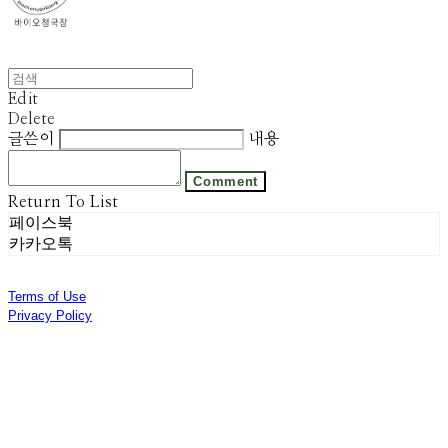
Edit
Delete
글쓴이
내용
Comment
Return To List
페이스북
카카오톡
Terms of Use
Privacy Policy
Confirm Entrepreneur Information
Company Name: 주식회사 광진기업 | Owner: 선우은영 | Personal Info Manager: 김기범 |
Phone Number: 031-8028-2309 | Email: sweyss@gmail.com
Address: 경기도 광주시 곤지암읍 광여로 313번길 53 | Business Registration Number:
174-87-01280
| Business License:
제 2018-경기광주-1389호
| Hosting by sixshop