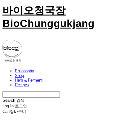
바이오청국장
BioChunggukjang
Philosophy
Shop
Herb & Ferment
Recipes
Search
검색
Log In
로그인
Cart
장바구니