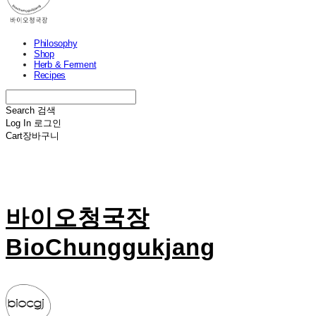
Philosophy
Shop
Herb & Ferment
Recipes
Search
검색
Log In
로그인
Cart
장바구니
바이오청국장
BioChunggukjang