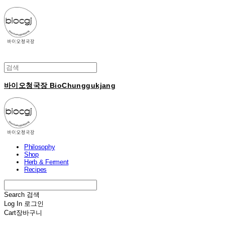
바이오청국장 BioChunggukjang
Philosophy
Shop
Herb & Ferment
Recipes
Search
검색
Log In
로그인
Cart
장바구니