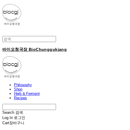
바이오청국장 BioChunggukjang
Philosophy
Shop
Herb & Ferment
Recipes
Search
검색
Log In
로그인
Cart
장바구니