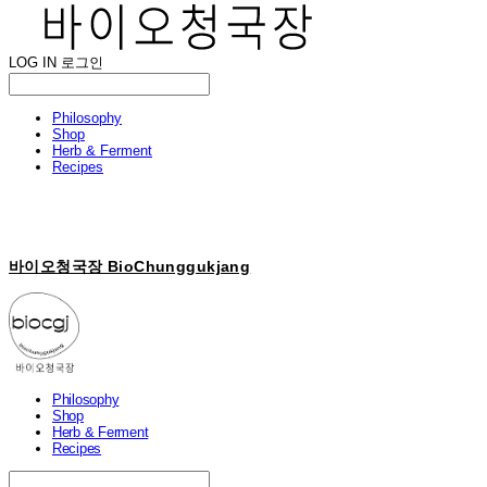
LOG IN
로그인
Philosophy
Shop
Herb & Ferment
Recipes
바이오청국장 BioChunggukjang
Philosophy
Shop
Herb & Ferment
Recipes