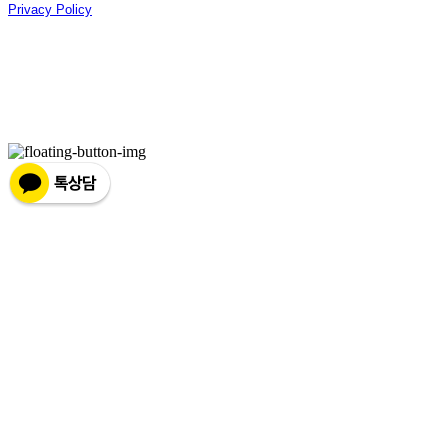
Privacy Policy
Confirm Entrepreneur Information
Company Name: 주식회사 광진기업 | Owner: 선우은영 | Personal Info Manager: 김기범 |
Phone Number: 031-8028-2309 | Email: sweyss@gmail.com
Address: 경기도 광주시 곤지암읍 광여로 313번길 53 | Business Registration Number:
174-87-01280
| Business License:
제 2018-경기광주-1389호
| Hosting by sixshop