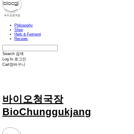
Philosophy
Shop
Herb & Ferment
Recipes
Search
검색
Log In
로그인
Cart
장바구니
바이오청국장
BioChunggukjang