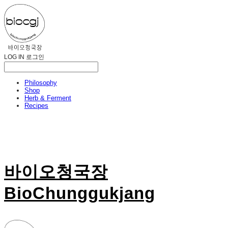
LOG IN
로그인
Philosophy
Shop
Herb & Ferment
Recipes
바이오청국장
BioChunggukjang